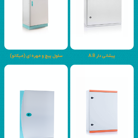
پیشانی دار A.B
سلول پیچ و مهره ای (میکانو)