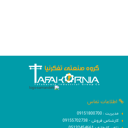
اطلاعات تماس
مدیریت : 09151800700
کارشناس فروش - 09155702738
تلفن کارخانه - 05132454661