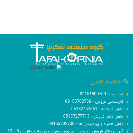
اطلاعات تماس
مدیریت : 09151800700
کارشناس فروش - 09155702738
تلفن کارخانه - 05132454661
تلفن دفتر فروش - 05137277713
تلفن همراه و پیامرسان ها - 09155702738
آدرس دفتر فروش - خراسان رضوی، مشهد،بین صاحب الزمان 8 و 10