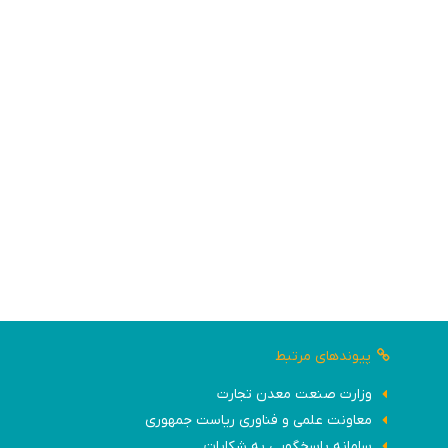
رق معمولا دارای یک ساختار ایستاده با ابعاد و ارتفاع مناسب برای
ل و مدیریت تجهیزات الکتریکی باشد. این تابلوها عموما برای استفاده
پیوندهای مرتبط
وزارت صنعت معدن تجارت
معاونت علمی و فناوری ریاست جمهوری
سامانه پاسخگویی به شکایات