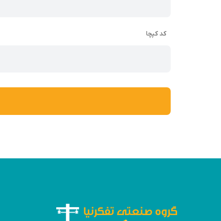
الکتریکی و اتوماسیون خود انتخاب کنید. دقت در انتخاب یک تابلو با 
میکانو یک نوع فرم
تابلو برق
است که به صورت عمودی یا ایستاده طراح
نصب در فضاهای باز یا بسته و محیط بزرگ است.
کد کپچا
تابلو برق ایستاده
می‌تواند شامل تجهیزات الکتریکی مختلفی مانند سو
در صنایع، ساختمان‌ها، ایستگاه های پمپاژ، سامانه‌های آب و فاضلاب
اگر سوالات بیشتری دارید یا به راهنمایی‌های بیشتری نیاز دارید، لطفاً 
کاتالوگ محصول