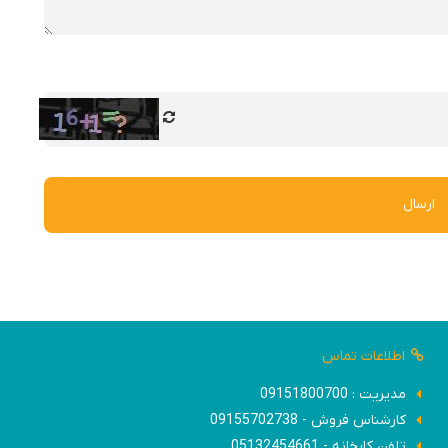
کیفیت، می‌تواند عملکرد بهتر و طول عمر بیشتر تجهیزات را تضمین کند.
ی شده است و برای نصب در مکان های صنعتی مورد استفاده قرار می‌گیرد. این نوع تابلو ب
ئیچ‌ها،
رله‌
ها،
فیوز‌
ها،
کنتاکتور‌
ها‌،
مدارهای حفاظتی
و سایر تجهیزات مورد نیاز برای کنتر
 و سایر بخش های صنعتی و تجاری طراحی شده اند.
از طریق نظرات با ما در ارتباط باشید!
ارسال
اطلاعات تماس
مدیریت : 09151800700
کارشناس فروش - 09155702738
تلفن کارخانه - 05132454661