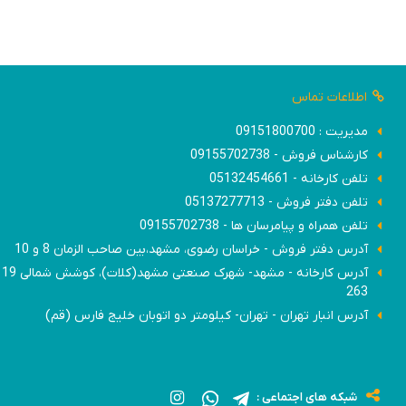
اطلاعات تماس
مدیریت : 09151800700
کارشناس فروش - 09155702738
تلفن کارخانه - 05132454661
تلفن دفتر فروش - 05137277713
تلفن همراه و پیامرسان ها - 09155702738
آدرس دفتر فروش - خراسان رضوی، مشهد،بین صاحب الزمان 8 و 10
آدرس
263
:
آدرس انبار تهران - تهران- کیلومتر دو اتوبان خلیج فارس (قم)
شبکه های اجتماعی :