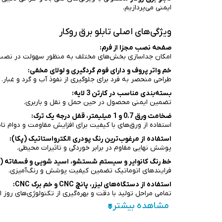
ایمنی می‌پردازیم.
ویژگی‌های اصلی تابلو برق روکار
صفحه نصب مجزا از فرم:
امکان جداسازی بخش‌های مختلف به منظور سهولت در نصب 
خم واتر پروف و دارای فوم گردگیری و لولای مخفی:
طراحی منحصر به فرد برای جلوگیری از نفوذ آب و گرد و غبار.
بسته‌بندی مناسب در کارتن 3 لایه:
تضمین ایمنی محصول در حین حمل و نقل و باربری.
ضخامت ورق 0.7 و 1 میلیمتر، قفل درجه یک ترک:
استفاده از ورق‌های با کیفیت برای افزایش مقاومت و دوام تابل
استفاده از مرغوب‌ترین رنگ پودری الکترواستاتیک (پکا):
پوشش نهایی مقاوم در برابر خوردگی و تاثیرات محیطی.
خط رنگ کانوایر و سیستم شستشو، اسید شویی و فسفاته (ب
فرایندهای اتوماتیک تضمین کیفیت پوشش و رنگ‌آمیزی.
استفاده از دستگاه‌های لیزر، پانچ CNC و خم برک CNC:
تمامی مراحل تولید با دقت و بهره‌گیری از تکنولوژی‌های روز ا
گارانتی 24 ماه پس از فروش:
تضمین کیفیت و خدمات پس از فروش برای رضایت مشتری.