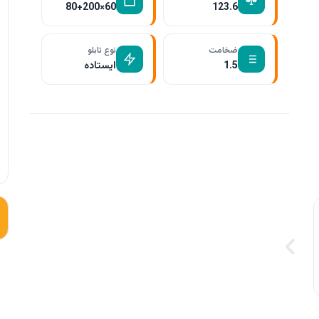
60×80+200
123.6
ضخامت
نوع تابلو
1.5
ایستاده