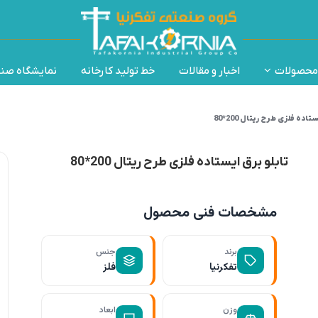
محصولات
اخبار و مقالات
خط تولید کارخانه
نمایشگاه صن
تاده فلزی طرح ریتال 200*80
تابلو برق ایستاده فلزی طرح ریتال 200*80
مشخصات فنی محصول
برند
جنس
تفکرنیا
فلز
وزن
ابعاد