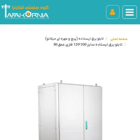
تابلو برق ایستاده (پیچ و مهره ای میکانو)
تابلو برق ایستاده سایز 200*120 فلزی عمق 80