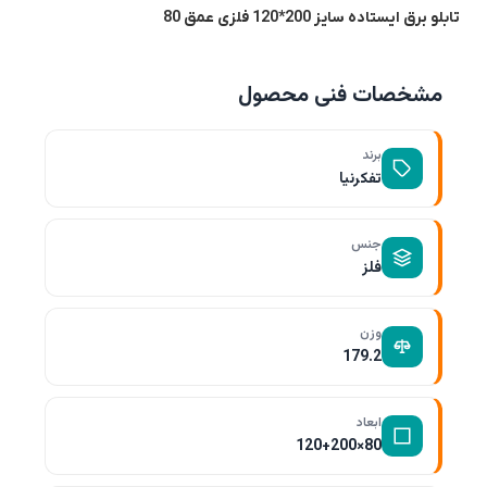
تابلو برق ایستاده سایز 200*120 فلزی عمق 80
مشخصات فنی محصول
برند
تفکرنیا
جنس
فلز
وزن
179.2
ابعاد
80×120+200