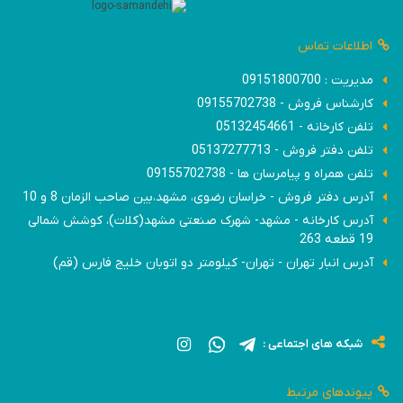
اطلاعات تماس
مدیریت : 09151800700
کارشناس فروش - 09155702738
تلفن کارخانه - 05132454661
تلفن دفتر فروش - 05137277713
تلفن همراه و پیامرسان ها - 09155702738
آدرس دفتر فروش - خراسان رضوی، مشهد،بین صاحب الزمان 8 و 10
آدرس کارخانه - مشهد- شهرک صنعتی مشهد(کلات)، کوشش شمالی
19 قطعه 263
آدرس انبار تهران - تهران- کیلومتر دو اتوبان خلیج فارس (قم)
شبکه های اجتماعی :
پیوندهای مرتبط