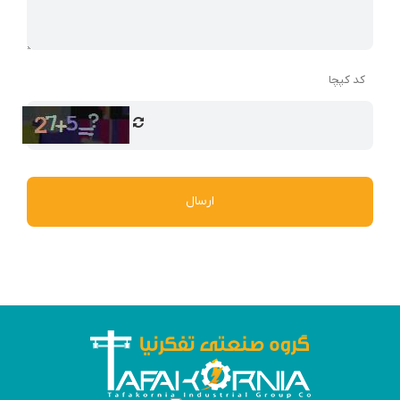
کد کپچا
ارسال