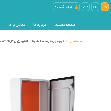
FA
EN
AR
ورود | ثبت نام
صفحه نخست
درباره ما
تماس با ما
تابلو برق روکار 80*60 فلزی
تابلو برق روکار ساده (عقاب)