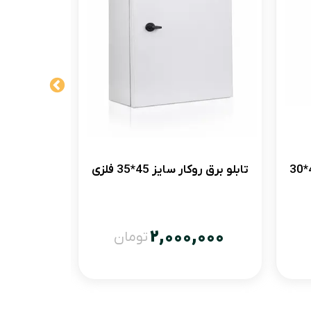
تابلو برق روکار سایز 45*35 فلزی
,000
2,000,000
تومان