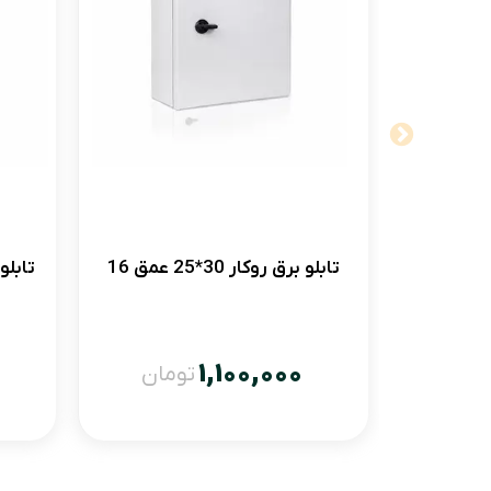
تابلو برق روکار 30*25 عمق 16
تابلو ب
1,100,000
تومان