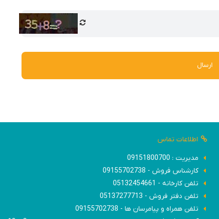
ارسال
اطلاعات تماس
مدیریت : 09151800700
کارشناس فروش - 09155702738
تلفن کارخانه - 05132454661
تلفن دفتر فروش - 05137277713
تلفن همراه و پیامرسان ها - 09155702738