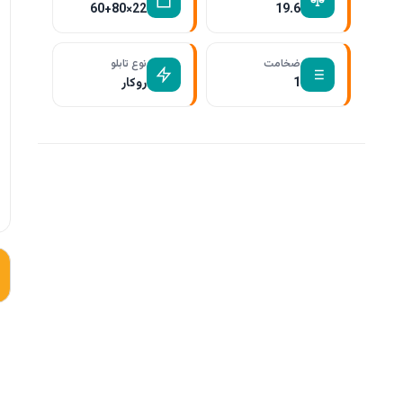
22×60+80
19.6
ضخامت
نوع تابلو
1
روکار