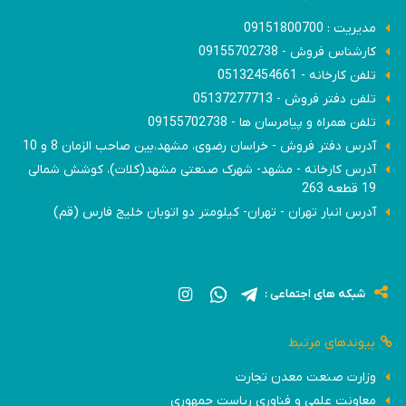
مدیریت : 09151800700
کارشناس فروش - 09155702738
تلفن کارخانه - 05132454661
تلفن دفتر فروش - 05137277713
تلفن همراه و پیامرسان ها - 09155702738
آدرس دفتر فروش - خراسان رضوی، مشهد،بین صاحب الزمان 8 و 10
آدرس کارخانه - مشهد- شهرک صنعتی مشهد(کلات)، کوشش شمالی
19 قطعه 263
آدرس انبار تهران - تهران- کیلومتر دو اتوبان خلیج فارس (قم)
شبکه های اجتماعی :
پیوندهای مرتبط
وزارت صنعت معدن تجارت
معاونت علمی و فناوری ریاست جمهوری