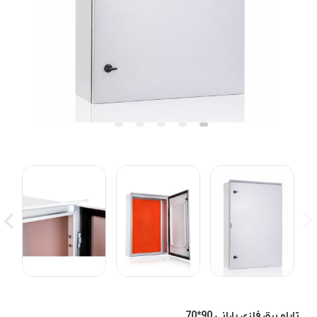
تابلو برق فلزی بارانی 90*70