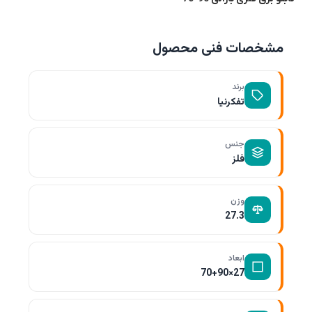
مشخصات فنی محصول
برند
تفکرنیا
جنس
فلز
وزن
27.3
ابعاد
27×70+90