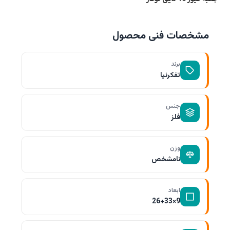
مشخصات فنی محصول
برند
تفکرنیا
جنس
فلز
وزن
نامشخص
ابعاد
9×26+33