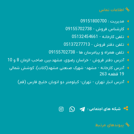
اطلاعات تماس
مدیریت : 09151800700
کارشناس فروش - 09155702738
تلفن کارخانه - 05132454661
تلفن دفتر فروش - 05137277713
تلفن همراه و پیامرسان ها - 09155702738
آدرس دفتر فروش - خراسان رضوی، مشهد،بین صاحب الزمان 8 و 10
آدرس کارخانه - مشهد- شهرک صنعتی مشهد(کلات)، کوشش شمالی
19 قطعه 263
آدرس انبار تهران - تهران- کیلومتر دو اتوبان خلیج فارس (قم)
شبکه های اجتماعی :
پیوندهای مرتبط