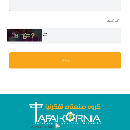
کد کپچا
ارسال