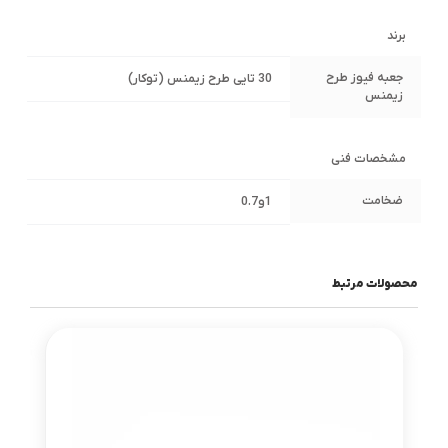
برند
جعبه فیوز طرح
30 تایی طرح زیمنس (توکار)
زیمنس
مشخصات فنی
ضخامت
1و0.7
محصولات مرتبط