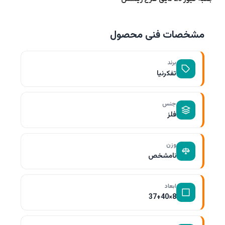
مشخصات فنی محصول
برند
تفکرنیا
جنس
فلز
وزن
نامشخص
ابعاد
8×37+40