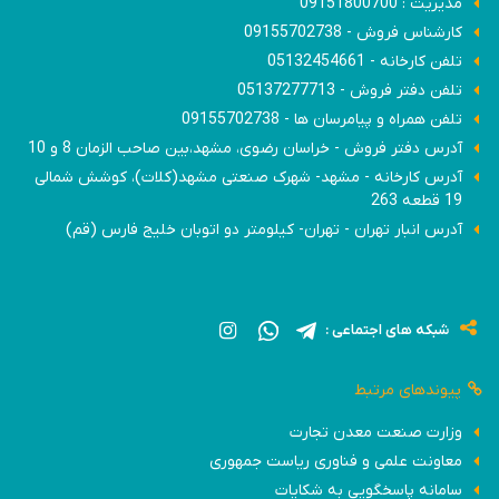
مدیریت : 09151800700
کارشناس فروش - 09155702738
تلفن کارخانه - 05132454661
تلفن دفتر فروش - 05137277713
تلفن همراه و پیامرسان ها - 09155702738
آدرس دفتر فروش - خراسان رضوی، مشهد،بین صاحب الزمان 8 و 10
آدرس کارخانه - مشهد- شهرک صنعتی مشهد(کلات)، کوشش شمالی
19 قطعه 263
آدرس انبار تهران - تهران- کیلومتر دو اتوبان خلیج فارس (قم)
شبکه های اجتماعی :
پیوندهای مرتبط
وزارت صنعت معدن تجارت
معاونت علمی و فناوری ریاست جمهوری
سامانه پاسخگویی به شکایات