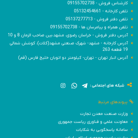
کارشناس فروش - 09155702738
تلفن کارخانه - 05132454661
تلفن دفتر فروش - 05137277713
تلفن همراه و پیامرسان ها - 09155702738
آدرس دفتر فروش - خراسان رضوی، مشهد،بین صاحب الزمان 8 و 10
آدرس کارخانه - مشهد- شهرک صنعتی مشهد(کلات)، کوشش شمالی
19 قطعه 263
آدرس انبار تهران - تهران- کیلومتر دو اتوبان خلیج فارس (قم)
شبکه های اجتماعی :
پیوندهای مرتبط
وزارت صنعت معدن تجارت
معاونت علمی و فناوری ریاست جمهوری
سامانه پاسخگویی به شکایات
سایت ریاست جمهوری اسلامی ایران