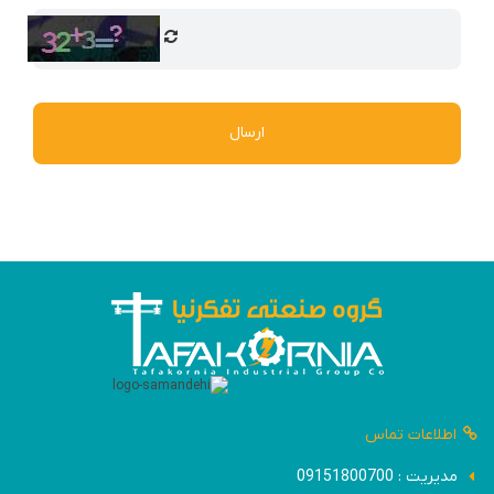
ارسال
اطلاعات تماس
مدیریت : 09151800700