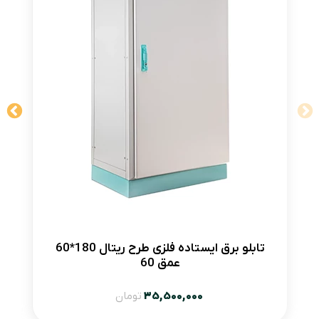
تابلو برق ایستاده فلزی طرح ریتال 180*60
عمق 60
35,500,000
تومان