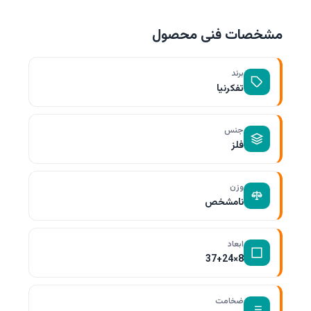
مشخصات فنی محصول
برند
تفکرنیا
جنس
فلز
وزن
نامشخص
ابعاد
8×37+24
ضخامت