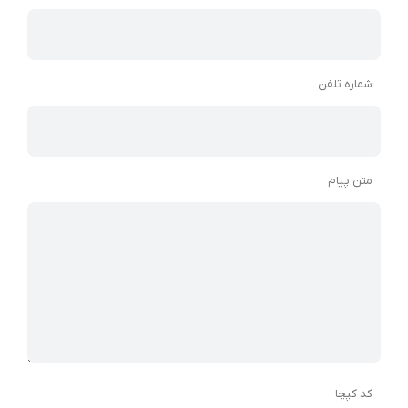
شماره تلفن
متن پیام
کد کپچا